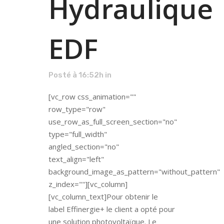
Hydraulique
EDF
Posté à 16:52h
in
[vc_row css_animation=""
row_type="row"
use_row_as_full_screen_section="no"
type="full_width"
angled_section="no"
text_align="left"
background_image_as_pattern="without_pattern"
z_index=""][vc_column]
[vc_column_text]Pour obtenir le
label Effinergie+ le client a opté pour
une solution photovoltaïque. Le