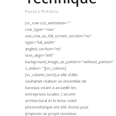
Posté à 19:44h
in
[vc_row css_animation=""
row_type="row"
use_row_as_full_screen_section="no"
type="full_width"
angled_section="no"
text_align="left"
background_image_as_pattern="without_pattern"
z_index=""][vc_column]
[vc_column_text]La ville d'Albi
souhaitait réaliser un ensemble de
bureaux visant à accueillir les
entreprises locales. L'accent
architectural et le brise soleil
photovoltaïque ont été choisis pour
proposer un projet novateur.