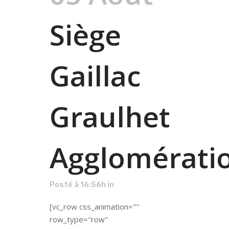
Siège
Gaillac
Graulhet
Agglomérati
Posté à 16:56h
in
[vc_row css_animation=""
row_type="row"