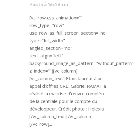
Posté à 16:48h
in
[vc_row css_animation=""
row_type="row"
use_row_as_full_screen_section="no"
type="full_width"
angled_section="no"
text_align="left"
background_image_as_pattern="without_pattern"
z_index=""][vc_column]
[vc_column_text] Etant lauréat à un
appel d’offres CRE, Gabriel RAMAT a
réalisé la maitrise d’œuvre complète
de la centrale pour le compte du
développeur. Crédit photo : Helexia
[/vc_column_text][/vc_column]
[/vc_row]...