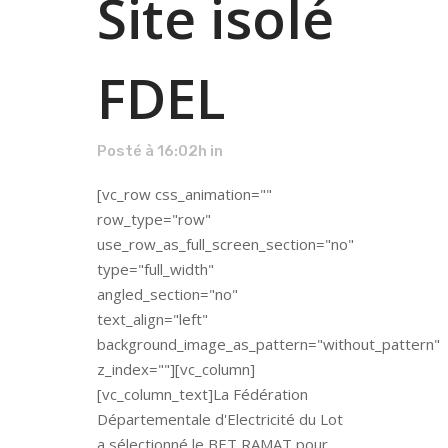
Site isolé
FDEL
Posté à 16:02h
in
[vc_row css_animation=""
row_type="row"
use_row_as_full_screen_section="no"
type="full_width"
angled_section="no"
text_align="left"
background_image_as_pattern="without_pattern"
z_index=""][vc_column]
[vc_column_text]La Fédération
Départementale d'Electricité du Lot
a sélectionné le BET RAMAT pour