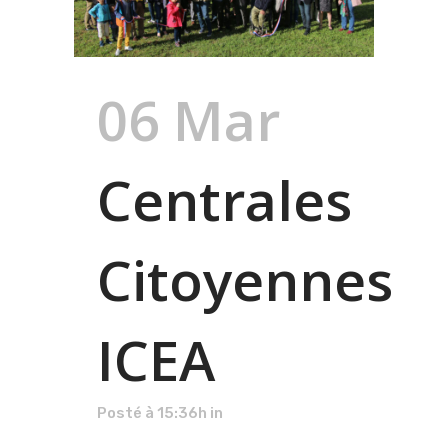
06 Mar
Centrales
Citoyennes
ICEA
Posté à 15:36h
in