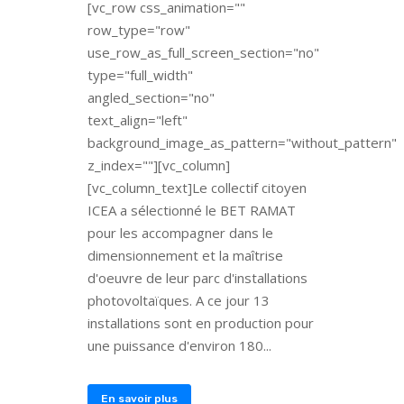
[vc_row css_animation=""
row_type="row"
use_row_as_full_screen_section="no"
type="full_width"
angled_section="no"
text_align="left"
background_image_as_pattern="without_pattern"
z_index=""][vc_column]
[vc_column_text]Le collectif citoyen
ICEA a sélectionné le BET RAMAT
pour les accompagner dans le
dimensionnement et la maîtrise
d'oeuvre de leur parc d'installations
photovoltaïques. A ce jour 13
installations sont en production pour
une puissance d'environ 180...
En savoir plus