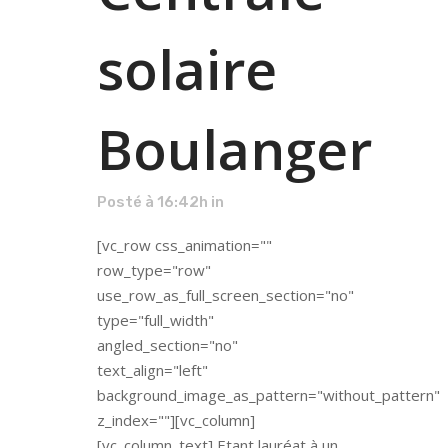
solaire
Boulanger
Posté à 16:42h
in
[vc_row css_animation=""
row_type="row"
use_row_as_full_screen_section="no"
type="full_width"
angled_section="no"
text_align="left"
background_image_as_pattern="without_pattern"
z_index=""][vc_column]
[vc_column_text] Etant lauréat à un