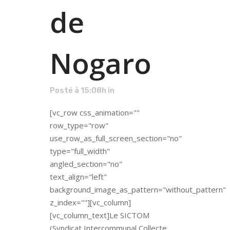
de
Nogaro
Posté à 15:08h
in
[vc_row css_animation=""
row_type="row"
use_row_as_full_screen_section="no"
type="full_width"
angled_section="no"
text_align="left"
background_image_as_pattern="without_pattern"
z_index=""][vc_column]
[vc_column_text]Le SICTOM
(Syndicat Intercommunal Collecte